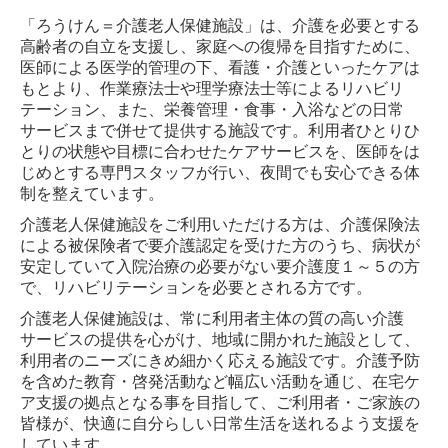
「ろうけん＝介護老人保健施設」は、介護を必要とする
役員会・総会・部会
高齢者の自立を支援し、家庭への復帰を目指すために、
医師による医学的管理の下、看護・介護といったケアは
もとより、作業療法士や理学療法士等によるリハビリ
テーション、また、栄養管理・食事・入浴などの日常
サービスまで併せて提供する施設です。利用者ひとりひ
とりの状態や目標に合わせたケアサービスを、医師をは
じめとする専門スタッフが行い、夜間でも安心できる体
制を整えています。
介護老人保健施設をご利用いただける方は、介護保険法
による被保険者で要介護認定を受けた方のうち、病状が
安定していて入院治療の必要がない要介護度１～５の方
で、リハビリテーションを必要とされる方です。
介護老人保健施設は、常に利用者主体の質の高い介護
サービスの提供を心がけ、地域に開かれた施設として、
利用者のニーズにきめ細かく応える施設です。介護予防
を含めた教育・啓発活動など幅広い活動を通じ、在宅ケ
ア支援の拠点となる事を目指して、ご利用者・ご家族の
皆様が、快適に自分らしい日常生活を送れるよう支援を
しています。